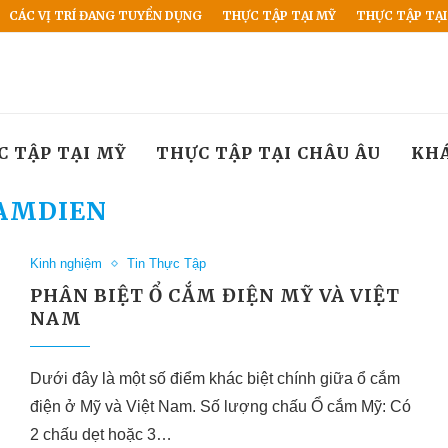
CÁC VỊ TRÍ ĐANG TUYỂN DỤNG
THỰC TẬP TẠI MỸ
THỰC TẬP TẠI
C TẬP TẠI MỸ
THỰC TẬP TẠI CHÂU ÂU
KH
AMDIEN
Kinh nghiệm
Tin Thực Tập
PHÂN BIỆT Ổ CẮM ĐIỆN MỸ VÀ VIỆT
NAM
Dưới đây là một số điểm khác biệt chính giữa ổ cắm
điện ở Mỹ và Việt Nam. Số lượng chấu Ổ cắm Mỹ: Có
2 chấu dẹt hoặc 3…