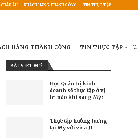
 CHÂU ÂU
KHÁCH HÀNG THÀNH CÔNG
TIN THỰC TẬP
ÁCH HÀNG THÀNH CÔNG
TIN THỰC TẬP
BÀI VIẾT MỚI
Học Quản trị kinh
doanh sẽ thực tập ở vị
trí nào khi sang Mỹ?
Thực tập hưởng lương
tại Mỹ với visa J1