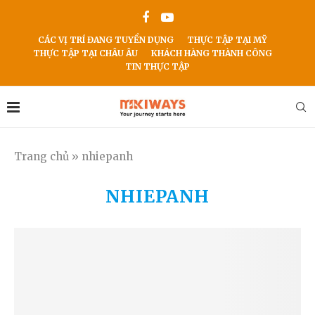
CÁC VỊ TRÍ ĐANG TUYỂN DỤNG
THỰC TẬP TẠI MỸ
THỰC TẬP TẠI CHÂU ÂU
KHÁCH HÀNG THÀNH CÔNG
TIN THỰC TẬP
Trang chủ
»
nhiepanh
NHIEPANH