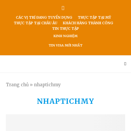
CÁC VỊ TRÍ ĐANG TUYỂN DỤNG
THỰC TẬP TẠI MỸ
THỰC TẬP TẠI CHÂU ÂU
KHÁCH HÀNG THÀNH CÔNG
TIN THỰC TẬP
KINH NGHIỆM
TIN VISA MỚI NHẤT
Trang chủ
»
nhaptichmy
NHAPTICHMY