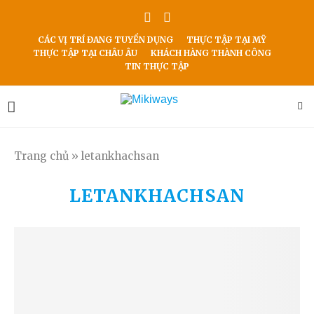
CÁC VỊ TRÍ ĐANG TUYỂN DỤNG
THỰC TẬP TẠI MỸ
THỰC TẬP TẠI CHÂU ÂU
KHÁCH HÀNG THÀNH CÔNG
TIN THỰC TẬP
Trang chủ
»
letankhachsan
LETANKHACHSAN