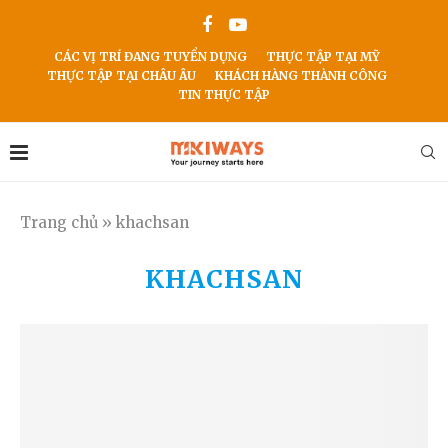
CÁC VỊ TRÍ ĐANG TUYỂN DỤNG
THỰC TẬP TẠI MỸ
THỰC TẬP TẠI CHÂU ÂU
KHÁCH HÀNG THÀNH CÔNG
TIN THỰC TẬP
Trang chủ
»
khachsan
KHACHSAN