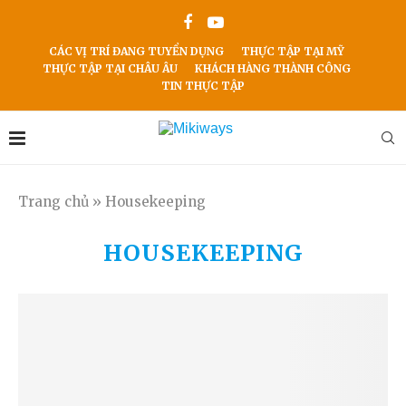
CÁC VỊ TRÍ ĐANG TUYỂN DỤNG
THỰC TẬP TẠI MỸ
THỰC TẬP TẠI CHÂU ÂU
KHÁCH HÀNG THÀNH CÔNG
TIN THỰC TẬP
Trang chủ
»
Housekeeping
HOUSEKEEPING