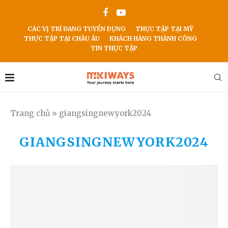
CÁC VỊ TRÍ ĐANG TUYỂN DỤNG
THỰC TẬP TẠI MỸ
THỰC TẬP TẠI CHÂU ÂU
KHÁCH HÀNG THÀNH CÔNG
TIN THỰC TẬP
Trang chủ
»
giangsingnewyork2024
GIANGSINGNEWYORK2024