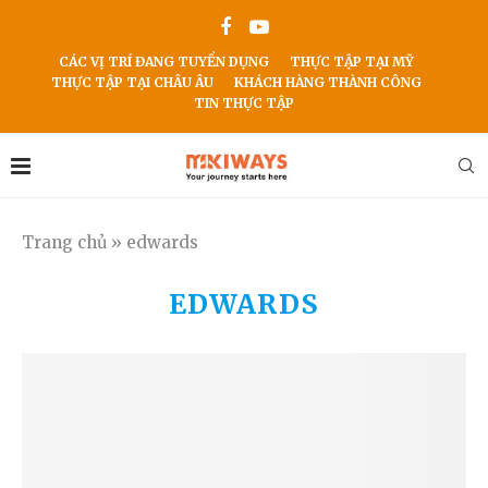
CÁC VỊ TRÍ ĐANG TUYỂN DỤNG
THỰC TẬP TẠI MỸ
THỰC TẬP TẠI CHÂU ÂU
KHÁCH HÀNG THÀNH CÔNG
TIN THỰC TẬP
Trang chủ
»
edwards
EDWARDS