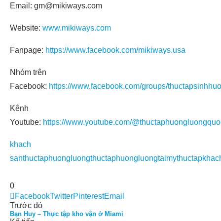
Email: gm@mikiways.com
Website:
www.mikiways.com
Fanpage:
https://www.facebook.com/mikiways.usa
Nhóm trên
Facebook:
https://www.facebook.com/groups/thuctapsinhhu
Kênh
Youtube:
https://www.youtube.com/@thuctaphuongluongquo
khach
san
thuctaphuongluong
thuctaphuongluongtaimy
thuctapkhac
0
Facebook
Twitter
Pinterest
Email
Trước đó
Bạn Huy – Thực tập kho vận ở Miami