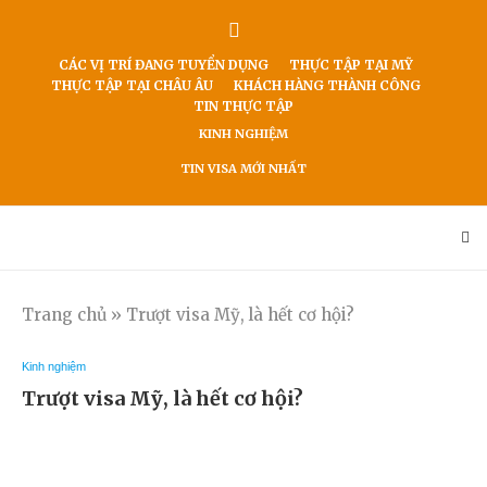
CÁC VỊ TRÍ ĐANG TUYỂN DỤNG
THỰC TẬP TẠI MỸ
THỰC TẬP TẠI CHÂU ÂU
KHÁCH HÀNG THÀNH CÔNG
TIN THỰC TẬP
KINH NGHIỆM
TIN VISA MỚI NHẤT
Trang chủ
»
Trượt visa Mỹ, là hết cơ hội?
Kinh nghiệm
Trượt visa Mỹ, là hết cơ hội?