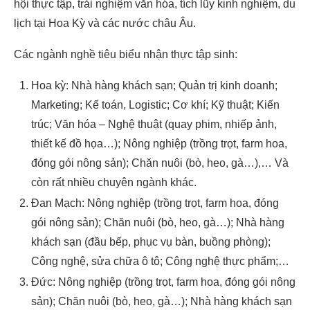
hội thực tập, trải nghiệm văn hóa, tích lũy kinh nghiệm, du
lịch tại Hoa Kỳ và các nước châu Âu.
Các ngành nghề tiêu biểu nhận thực tập sinh:
Hoa kỳ: Nhà hàng khách sạn; Quản trị kinh doanh;
Marketing; Kế toán, Logistic; Cơ khí; Kỹ thuật; Kiến
trúc; Văn hóa – Nghệ thuật (quay phim, nhiếp ảnh,
thiết kế đồ họa…); Nông nghiệp (trồng trọt, farm hoa,
đóng gói nông sản); Chăn nuôi (bò, heo, gà…),… Và
còn rất nhiều chuyên ngành khác.
Đan Mạch: Nông nghiệp (trồng trọt, farm hoa, đóng
gói nông sản); Chăn nuôi (bò, heo, gà…); Nhà hàng
khách sạn (đầu bếp, phục vụ bàn, buồng phòng);
Công nghệ, sửa chữa ô tô; Công nghệ thực phẩm;…
Đức: Nông nghiệp (trồng trọt, farm hoa, đóng gói nông
sản); Chăn nuôi (bò, heo, gà…); Nhà hàng khách sạn