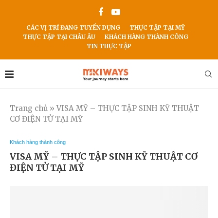
CÁC VỊ TRÍ ĐANG TUYỂN DỤNG
THỰC TẬP TẠI MỸ
THỰC TẬP TẠI CHÂU ÂU
KHÁCH HÀNG THÀNH CÔNG
TIN THỰC TẬP
Trang chủ
»
VISA MỸ – THỰC TẬP SINH KỸ THUẬT
CƠ ĐIỆN TỬ TẠI MỸ
Khách hàng thành công
VISA MỸ – THỰC TẬP SINH KỸ THUẬT CƠ
ĐIỆN TỬ TẠI MỸ