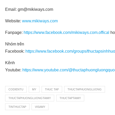
Email: gm@mikiways.com
Website:
www.mikiways.com
Fanpage:
https://www.facebook.com/mikiways.com.offical
ho
Nhóm trên
Facebook:
https://www.facebook.com/groups/thuctapsinhhu
Kênh
Youtube:
https://www.youtube.com/@thuctaphuongluongquo
CODIENTU
MY
THUC TAP
THUCTAPHUONGLUONG
THUCTAPHUONGLUONGTAIMY
THUCTAPTAIMY
TINTHUCTAP
VISAMY