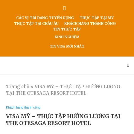
CÁC VỊ TRÍ ĐANG TUYỂN DỤNG
THỰC TẬP TẠI MỸ
THỰC TẬP TẠI CHÂU ÂU
KHÁCH HÀNG THÀNH CÔNG
TIN THỰC TẬP
KINH NGHIỆM
TIN VISA MỚI NHẤT
Trang chủ
»
VISA MỸ – THỰC TẬP HƯỞNG LƯƠNG
TẠI THE OTESAGA RESORT HOTEL
Khách hàng thành công
VISA MỸ – THỰC TẬP HƯỞNG LƯƠNG TẠI
THE OTESAGA RESORT HOTEL