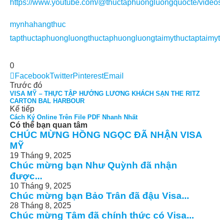
https://www.youtube.com/@thuctaphuongluongquocte/video
my
nhahang
thuc
tap
thuctaphuongluong
thuctaphuongluongtaimy
thuctaptaimy
0
Facebook
Twitter
Pinterest
Email
Trước đó
VISA MỸ – THỰC TẬP HƯỞNG LƯƠNG KHÁCH SẠN THE RITZ
CARTON BAL HARBOUR
Kế tiếp
Cách Ký Online Trên File PDF Nhanh Nhất
Có thể bạn quan tâm
CHÚC MỪNG HỒNG NGỌC ĐÃ NHẬN VISA
MỸ
19 Tháng 9, 2025
Chúc mừng bạn Như Quỳnh đã nhận
được...
10 Tháng 9, 2025
Chúc mừng bạn Bảo Trân đã đậu Visa...
28 Tháng 8, 2025
Chúc mừng Tâm đã chính thức có Visa...