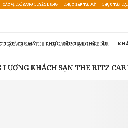
CÁC VỊ TRÍ ĐANG TUYỂN DỤNG
THỰC TẬP TẠI MỸ
THỰC TẬP TẠI
C TẬP TẠI MỸ
THỰC TẬP TẠI CHÂU ÂU
KH
ƠNG KHÁCH SẠN THE RITZ CARTON BAL HARBOUR
G LƯƠNG KHÁCH SẠN THE RITZ CA