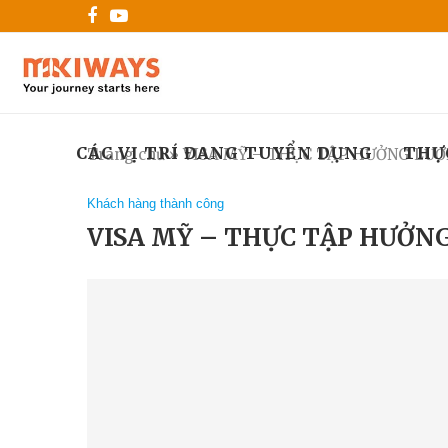
CÁC VỊ TRÍ ĐANG TUYỂN DỤNG
THỰ
Trang chủ
»
VISA MỸ – THỰC TẬP HƯỞNG LƯ
Khách hàng thành công
VISA MỸ – THỰC TẬP HƯỞN