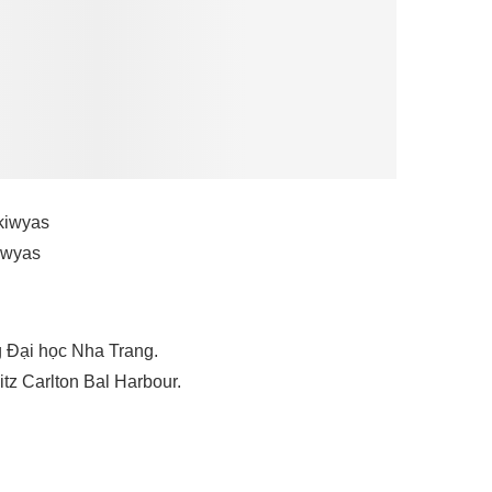
iwyas
g Đại học Nha Trang.
tz Carlton Bal Harbour.