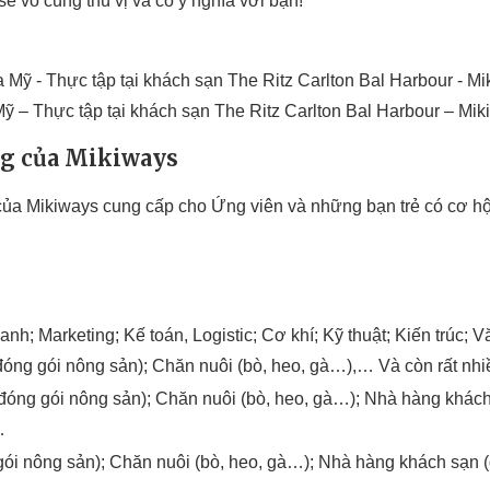
sẽ vô cùng thú vị và có ý nghĩa với bạn!
ỹ – Thực tập tại khách sạn The Ritz Carlton Bal Harbour – Mik
ng của Mikiways
 Mikiways cung cấp cho Ứng viên và những bạn trẻ có cơ hội th
nh; Marketing; Kế toán, Logistic; Cơ khí; Kỹ thuật; Kiến trúc; V
 đóng gói nông sản); Chăn nuôi (bò, heo, gà…),… Và còn rất nh
, đóng gói nông sản); Chăn nuôi (bò, heo, gà…); Nhà hàng khác
…
g gói nông sản); Chăn nuôi (bò, heo, gà…); Nhà hàng khách sạn