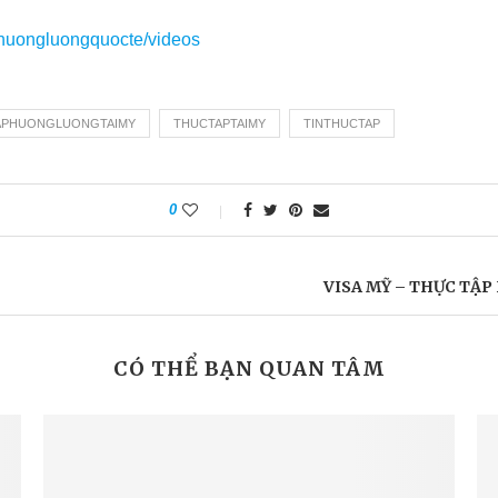
huongluongquocte/videos
APHUONGLUONGTAIMY
THUCTAPTAIMY
TINTHUCTAP
0
VISA MỸ – THỰC TẬ
CÓ THỂ BẠN QUAN TÂM