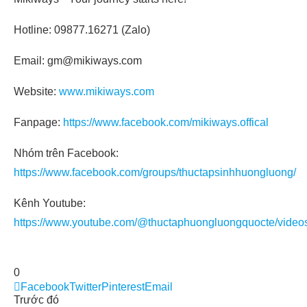
Hotline: 09877.16271 (Zalo)
Email: gm@mikiways.com
Website:
www.mikiways.com
Fanpage:
https://www.facebook.com/mikiways.offical
Nhóm trên Facebook:
https://www.facebook.com/groups/thuctapsinhhuongluong/
Kênh Youtube:
https://www.youtube.com/@thuctaphuongluongquocte/video
0
Facebook
Twitter
Pinterest
Email
Trước đó