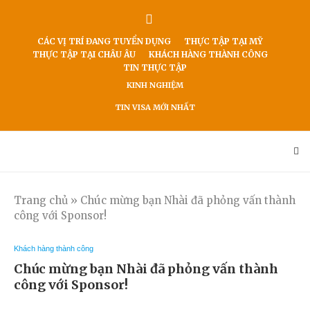
CÁC VỊ TRÍ ĐANG TUYỂN DỤNG
THỰC TẬP TẠI MỸ
THỰC TẬP TẠI CHÂU ÂU
KHÁCH HÀNG THÀNH CÔNG
TIN THỰC TẬP
KINH NGHIỆM
TIN VISA MỚI NHẤT
Trang chủ
»
Chúc mừng bạn Nhài đã phỏng vấn thành
công với Sponsor!
Khách hàng thành công
Chúc mừng bạn Nhài đã phỏng vấn thành
công với Sponsor!