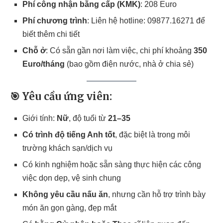
Phí công nhận bằng cấp (KMK)
: 208 Euro
Phí chương trình
: Liên hệ hotline: 09877.16271 để
biết thêm chi tiết
Chỗ ở
: Có sẵn gần nơi làm việc, chi phí khoảng
350
Euro/tháng
(bao gồm điện nước, nhà ở chia sẻ)
🎯 Yêu cầu ứng viên:
Giới tính:
Nữ
, độ tuổi từ
21–35
Có trình độ tiếng Anh tốt
, đặc biệt là trong môi
trường khách sạn/dịch vụ
Có kinh nghiệm hoặc sẵn sàng thực hiện các công
việc dọn dẹp, vệ sinh chung
Không yêu cầu nấu ăn
, nhưng cần hỗ trợ trình bày
món ăn gọn gàng, đẹp mắt