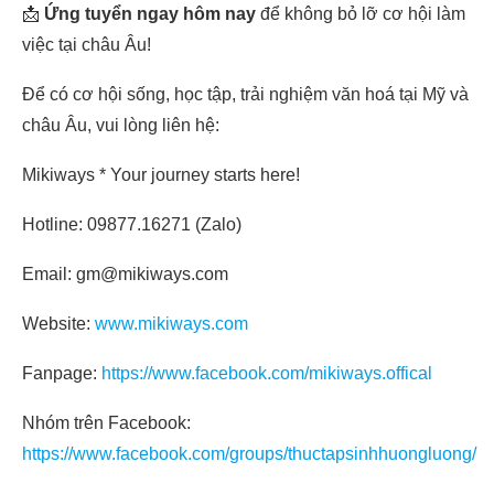
📩
Ứng tuyển ngay hôm nay
để không bỏ lỡ cơ hội làm
việc tại châu Âu!
Để có cơ hội sống, học tập, trải nghiệm văn hoá tại Mỹ và
châu Âu, vui lòng liên hệ:
Mikiways * Your journey starts here!
Hotline: 09877.16271 (Zalo)
Email: gm@mikiways.com
Website:
www.mikiways.com
Fanpage:
https://www.facebook.com/mikiways.offical
Nhóm trên Facebook:
https://www.facebook.com/groups/thuctapsinhhuongluong/