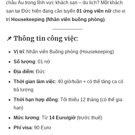
châu Âu trong lĩnh vực khách sạn – du lịch? Một khách
sạn tại Đức hiện đang cần tuyển
01 ứng viên nữ
cho vị
trí
Housekeeping (Nhân viên buồng phòng)
.
📌 Thông tin công việc:
Vị trí
: Nhân viên Buồng phòng (Housekeeping)
Số lượng
: 01 nữ
Địa điểm
: Đức
Thời gian làm việc
: 40 giờ/tuần + có thể tăng ca có
trả lương
Thời hạn hợp đồng
: Tối thiểu 12 tháng (có thể gia
hạn)
Mức lương
: Từ
14 Euro/giờ
(trước thuế)
Phí visa
: 90 Euro