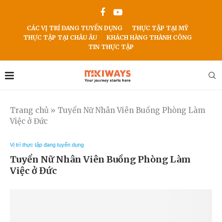
CÁC VỊ TRÍ ĐANG TUYỂN DỤNG
THỰC TẬP TẠI MỸ
THỰC TẬP TẠI CHÂU ÂU
KHÁCH HÀNG THÀNH CÔNG
TIN THỰC TẬP
Trang chủ
»
Tuyển Nữ Nhân Viên Buồng Phòng Làm
Việc ở Đức
Vị trí thực tập đang tuyển dụng
Tuyển Nữ Nhân Viên Buồng Phòng Làm
Việc ở Đức