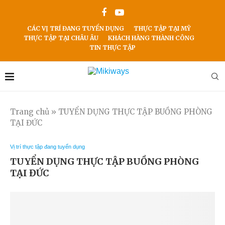
CÁC VỊ TRÍ ĐANG TUYỂN DỤNG
THỰC TẬP TẠI MỸ
THỰC TẬP TẠI CHÂU ÂU
KHÁCH HÀNG THÀNH CÔNG
TIN THỰC TẬP
Trang chủ
»
TUYỂN DỤNG THỰC TẬP BUỒNG PHÒNG
TẠI ĐỨC
Vị trí thực tập đang tuyển dụng
TUYỂN DỤNG THỰC TẬP BUỒNG PHÒNG
TẠI ĐỨC