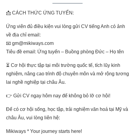
📩 CÁCH THỨC ỨNG TUYỂN:
Ứng viên đủ điều kiện vui lòng gửi CV tiếng Anh có ảnh
về địa chỉ email:
📧 gm@mikiways.com
Tiêu đề email: Ứng tuyển – Buồng phòng Đức – Họ tên
⏳ Cơ hội thực tập tại môi trường quốc tế, tích lũy kinh
nghiệm, nâng cao trình độ chuyên môn và mở rộng tương
lai nghề nghiệp tại châu Âu.
👉 Gửi CV ngay hôm nay để không bỏ lỡ cơ hội!
Để có cơ hội sống, học tập, trải nghiệm văn hoá tại Mỹ và
châu Âu, vui lòng liên hệ:
Mikiways * Your journey starts here!