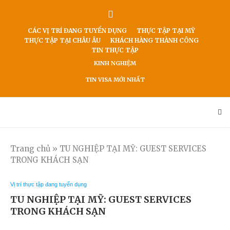
CÁC VỊ TRÍ ĐANG TUYỂN DỤNG
THỰC TẬP TẠI MỸ
THỰC TẬP TẠI CHÂU ÂU
KHÁCH HÀNG THÀNH CÔNG
TIN THỰC TẬP
KINH NGHIỆM
TIN VISA MỚI NHẤT
Trang chủ
»
TU NGHIỆP TẠI MỸ: GUEST SERVICES
TRONG KHÁCH SẠN
Vị trí thực tập đang tuyển dụng
TU NGHIỆP TẠI MỸ: GUEST SERVICES
TRONG KHÁCH SẠN