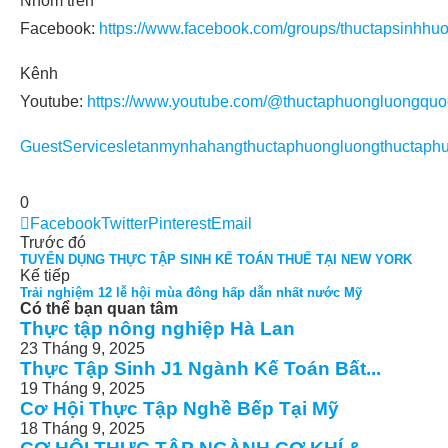
Nhóm trên
Facebook:
https://www.facebook.com/groups/thuctapsinhhu
Kênh
Youtube:
https://www.youtube.com/@thuctaphuongluongquo
GuestServices
letan
my
nhahang
thuctaphuongluong
thuctaph
0
Facebook
Twitter
Pinterest
Email
Trước đó
TUYỂN DỤNG THỰC TẬP SINH KẾ TOÁN THUẾ TẠI NEW YORK
Kế tiếp
Trải nghiệm 12 lễ hội mùa đông hấp dẫn nhất nước Mỹ
Có thể bạn quan tâm
Thực tập nông nghiệp Hà Lan
23 Tháng 9, 2025
Thực Tập Sinh J1 Ngành Kế Toán Bất...
19 Tháng 9, 2025
Cơ Hội Thực Tập Nghề Bếp Tại Mỹ
18 Tháng 9, 2025