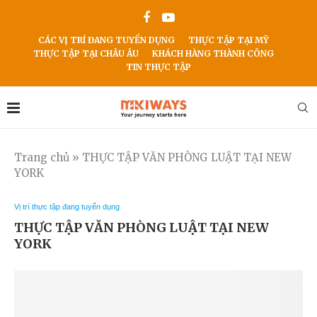
CÁC VỊ TRÍ ĐANG TUYỂN DỤNG
THỰC TẬP TẠI MỸ
THỰC TẬP TẠI CHÂU ÂU
KHÁCH HÀNG THÀNH CÔNG
TIN THỰC TẬP
Trang chủ
»
THỰC TẬP VĂN PHÒNG LUẬT TẠI NEW
YORK
Vị trí thực tập đang tuyển dụng
THỰC TẬP VĂN PHÒNG LUẬT TẠI NEW
YORK