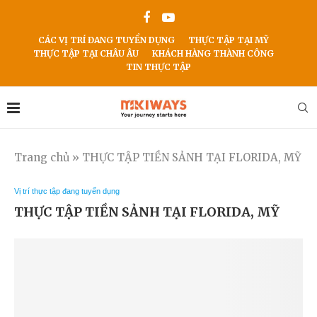
CÁC VỊ TRÍ ĐANG TUYỂN DỤNG
THỰC TẬP TẠI MỸ
THỰC TẬP TẠI CHÂU ÂU
KHÁCH HÀNG THÀNH CÔNG
TIN THỰC TẬP
Trang chủ
»
THỰC TẬP TIỀN SẢNH TẠI FLORIDA, MỸ
Vị trí thực tập đang tuyển dụng
THỰC TẬP TIỀN SẢNH TẠI FLORIDA, MỸ