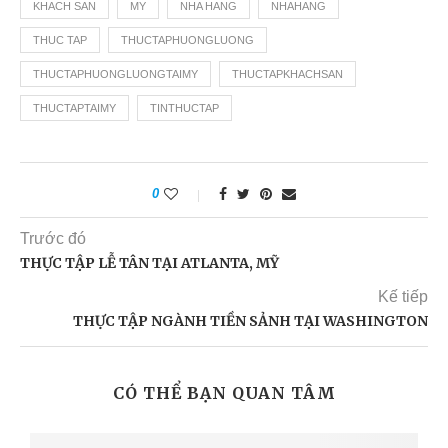
KHACH SAN
MY
NHA HANG
NHAHANG
THUC TAP
THUCTAPHUONGLUONG
THUCTAPHUONGLUONGTAIMY
THUCTAPKHACHSAN
THUCTAPTAIMY
TINTHUCTAP
0
Trước đó
THỰC TẬP LỄ TÂN TẠI ATLANTA, MỸ
Kế tiếp
THỰC TẬP NGÀNH TIỀN SẢNH TẠI WASHINGTON
CÓ THỂ BẠN QUAN TÂM