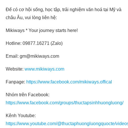
Để có cơ hội sống, học tập, trải nghiệm văn hoá tại Mỹ và
châu Âu, vui lòng liên hệ:
Mikiways * Your journey starts here!
Hotline: 09877.16271 (Zalo)
Email: gm@mikiways.com
Website:
www.mikiways.com
Fanpage:
https://www.facebook.com/mikiways.offical
Nhóm trên Facebook:
https://www.facebook.com/groups/thuctapsinhhuongluong/
Kênh Youtube:
https://www.youtube.com/@thuctaphuongluongquocte/video