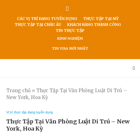
CÁC VỊ TRÍ ĐANG TUYỂN DỤNG
THỰC TẬP TẠI MỸ
THỰC TẬP TẠI CHÂU ÂU
KHÁCH HÀNG THÀNH CÔNG
TIN THỰC TẬP
KINH NGHIỆM
TIN VISA MỚI NHẤT
Trang chủ
»
Thực Tập Tại Văn Phòng Luật Di Trú –
New York, Hoa Kỳ
Vị trí thực tập đang tuyển dụng
Thực Tập Tại Văn Phòng Luật Di Trú – New
York, Hoa Kỳ