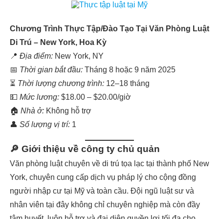
Chương Trình Thực Tập/Đào Tạo Tại Văn Phòng Luật
Di Trú – New York, Hoa Kỳ
📍
Địa điểm:
New York, NY
📅
Thời gian bắt đầu:
Tháng 8 hoặc 9 năm 2025
⏳
Thời lượng chương trình:
12–18 tháng
💵
Mức lương:
$18.00 – $20.00/giờ
🏠
Nhà ở:
Không hỗ trợ
👤
Số lượng vị trí:
1
🔎
Giới thiệu về công ty chủ quản
Văn phòng luật chuyên về di trú tọa lạc tại thành phố New
York, chuyên cung cấp dịch vụ pháp lý cho cộng đồng
người nhập cư tại Mỹ và toàn cầu. Đội ngũ luật sư và
nhân viên tại đây không chỉ chuyên nghiệp mà còn đầy
tâm huyết, luôn hỗ trợ và đại diện quyền lợi tối đa cho