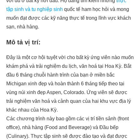
vời dù ở bất kỳ nơi đâu. Họ đang tìm kiếm những
thực
tập sinh và tu nghiệp sinh
quốc tế ham học hỏi và mong
muốn đạt được các kỹ năng thực tế trong lĩnh vực khách
sạn, nhà hàng.
Mô tả vị trí:
Đây là một cơ hội tuyệt vời cho bất kỳ ứng viên nào muốn
khám phá và trải nghiệm du lịch, văn hoá tại Hoa Kỳ. Bắt
đầu 6 tháng chuỗi hành trình của bạn ở miền bắc
Michigan xinh đẹp và hoàn thành 6 tháng tiếp theo tại
vùng núi xinh đẹp Aspen, Colorado. Ứng viên sẽ được
trải nghiệm văn hoá và cảnh quan của hai khu vực địa lý
khác nhau của Hoa Kỳ.
Các chương trình này bao gồm các vị trí tiền sảnh (front
office), nhà hàng (Food and Beverage) và Đầu bếp
(Culinary). Thực tập sinh sẽ được đào tạo và đạt được