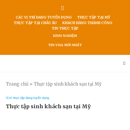
CÁC VỊ TRÍ ĐANG TUYỂN DỤNG
THỰC TẬP TẠI MỸ
THỰC TẬP TẠI CHÂU ÂU
KHÁCH HÀNG THÀNH CÔNG
TIN THỰC TẬP
KINH NGHIỆM
TIN VISA MỚI NHẤT
Trang chủ
»
Thực tập sinh khách sạn tại Mỹ
Vị trí thực tập đang tuyển dụng
Thực tập sinh khách sạn tại Mỹ