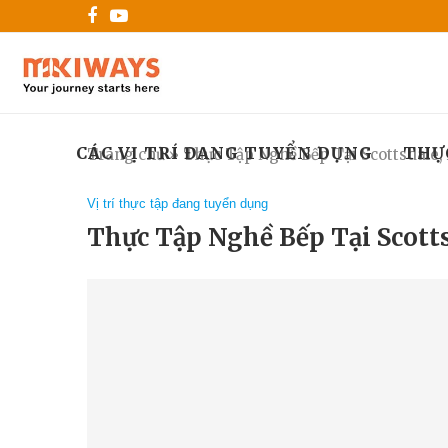
CÁC VỊ TRÍ ĐANG TUYỂN DỤNG
THỰ
Trang chủ
»
Thực Tập Nghề Bếp Tại Scottsdale,
Vị trí thực tập đang tuyển dụng
Thực Tập Nghề Bếp Tại Scotts