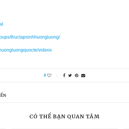
al
roups/thuctapsinhhuongluong/
huongluongquocte/videos
0
IỂN
CÓ THỂ BẠN QUAN TÂM