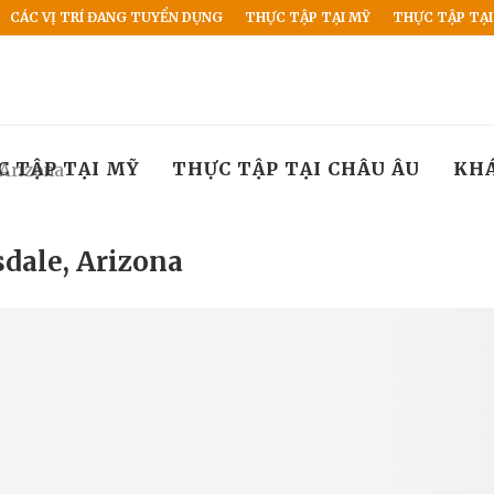
CÁC VỊ TRÍ ĐANG TUYỂN DỤNG
THỰC TẬP TẠI MỸ
THỰC TẬP TẠI
C TẬP TẠI MỸ
THỰC TẬP TẠI CHÂU ÂU
KH
 Arizona
dale, Arizona