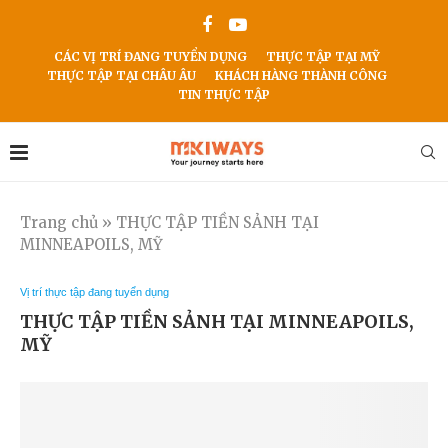
CÁC VỊ TRÍ ĐANG TUYỂN DỤNG
THỰC TẬP TẠI MỸ
THỰC TẬP TẠI CHÂU ÂU
KHÁCH HÀNG THÀNH CÔNG
TIN THỰC TẬP
Trang chủ
»
THỰC TẬP TIỀN SẢNH TẠI
MINNEAPOILS, MỸ
Vị trí thực tập đang tuyển dụng
THỰC TẬP TIỀN SẢNH TẠI MINNEAPOILS,
MỸ