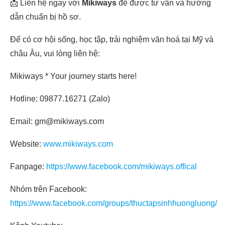
📩 Liên hệ ngay với
Mikiways
để được tư vấn và hướng
dẫn chuẩn bị hồ sơ.
Để có cơ hội sống, học tập, trải nghiệm văn hoá tại Mỹ và
châu Âu, vui lòng liên hệ:
Mikiways * Your journey starts here!
Hotline: 09877.16271 (Zalo)
Email: gm@mikiways.com
Website:
www.mikiways.com
Fanpage:
https://www.facebook.com/mikiways.offical
Nhóm trên Facebook:
https://www.facebook.com/groups/thuctapsinhhuongluong/