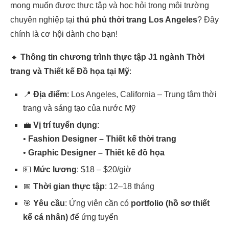
mong muốn được thực tập và học hỏi trong môi trường
chuyên nghiệp tại
thủ phủ thời trang Los Angeles
? Đây
chính là cơ hội dành cho bạn!
🔹
Thông tin chương trình thực tập J1 ngành Thời
trang và Thiết kế Đồ họa tại Mỹ
:
📍
Địa điểm
: Los Angeles, California – Trung tâm thời
trang và sáng tạo của nước Mỹ
💼
Vị trí tuyển dụng
:
•
Fashion Designer – Thiết kế thời trang
•
Graphic Designer – Thiết kế đồ họa
💵
Mức lương
: $18 – $20/giờ
📅
Thời gian thực tập
: 12–18 tháng
🎯
Yêu cầu
: Ứng viên cần có
portfolio (hồ sơ thiết
kế cá nhân)
để ứng tuyển