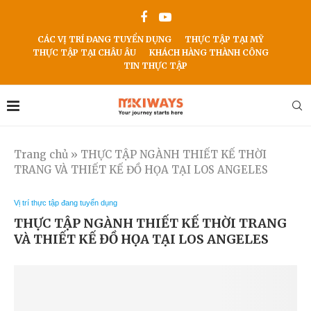
CÁC VỊ TRÍ ĐANG TUYỂN DỤNG
THỰC TẬP TẠI MỸ
THỰC TẬP TẠI CHÂU ÂU
KHÁCH HÀNG THÀNH CÔNG
TIN THỰC TẬP
Trang chủ
»
THỰC TẬP NGÀNH THIẾT KẾ THỜI
TRANG VÀ THIẾT KẾ ĐỒ HỌA TẠI LOS ANGELES
Vị trí thực tập đang tuyển dụng
THỰC TẬP NGÀNH THIẾT KẾ THỜI TRANG
VÀ THIẾT KẾ ĐỒ HỌA TẠI LOS ANGELES