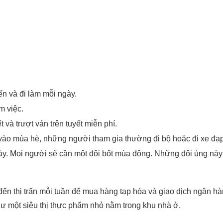
n và đi làm mỗi ngày.
m việc.
t và trượt ván trên tuyết miễn phí.
ào mùa hè, những người tham gia thường đi bộ hoặc đi xe đạp
ày. Mọi người sẽ cần một đôi bốt mùa đông. Những đôi ủng này p
đến thị trấn mỗi tuần để mua hàng tạp hóa và giao dịch ngân h
ư một siêu thị thực phẩm nhỏ nằm trong khu nhà ở.