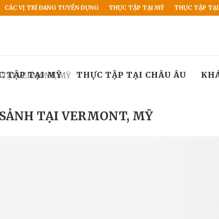
CÁC VỊ TRÍ ĐANG TUYỂN DỤNG
THỰC TẬP TẠI MỸ
THỰC TẬP TẠI
C TẬP TẠI MỸ
THỰC TẬP TẠI CHÂU ÂU
KH
 TẠI VERMONT, MỸ
 SẢNH TẠI VERMONT, MỸ