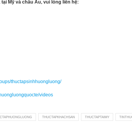
tại Mỹ và châu Âu, vui lòng liên hệ:
roups/thuctapsinhhuongluong/
huongluongquocte/videos
CTAPHUONGLUONG
THUCTAPKHACHSAN
THUCTAPTAIMY
TINTHU