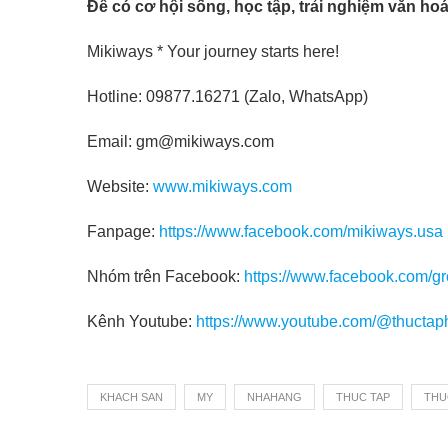
Để có cơ hội sống, học tập, trải nghiệm văn hoá 
Mikiways * Your journey starts here!
Hotline: 09877.16271 (Zalo, WhatsApp)
Email: gm@mikiways.com
Website:
www.mikiways.com
Fanpage:
https://www.facebook.com/mikiways.usa
Nhóm trên Facebook:
https://www.facebook.com/g
Kênh Youtube:
https://www.youtube.com/@thuctap
KHACH SAN
MY
NHAHANG
THUC TAP
THU