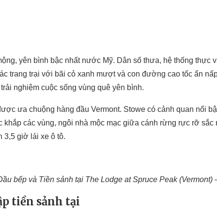
ộng, yên bình bậc nhất nước Mỹ. Dân số thưa, hệ thống thực v
 Các trang trại với bãi cỏ xanh mượt và con đường cao tốc ẩn nấ
trải nghiệm cuộc sống vùng quê yên bình.
ược ưa chuộng hàng đầu Vermont. Stowe có cảnh quan nổi bật v
c khắp các vùng, ngôi nhà mộc mạc giữa cánh rừng rực rỡ sắ
,5 giờ lái xe ô tô.
Đầu bếp và Tiền sảnh tại The Lodge at Spruce Peak (Vermont) 
p tiền sảnh tại