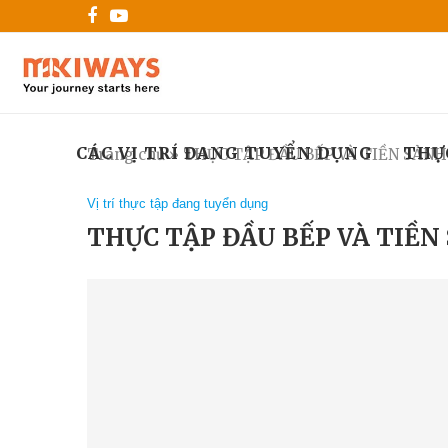
CÁC VỊ TRÍ ĐANG TUYỂN DỤNG
THỰ
Trang chủ
»
THỰC TẬP ĐẦU BẾP VÀ TIỀN SẢNH
Vị trí thực tập đang tuyển dụng
THỰC TẬP ĐẦU BẾP VÀ TIỀN