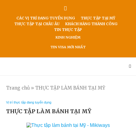
CÁC VỊ TRÍ ĐANG TUYỂN DỤNG
THỰC TẬP TẠI MỸ
THỰC TẬP TẠI CHÂU ÂU
KHÁCH HÀNG THÀNH CÔNG
TIN THỰC TẬP
KINH NGHIỆM
TIN VISA MỚI NHẤT
Trang chủ
»
THỰC TẬP LÀM BÁNH TẠI MỸ
Vị trí thực tập đang tuyển dụng
THỰC TẬP LÀM BÁNH TẠI MỸ