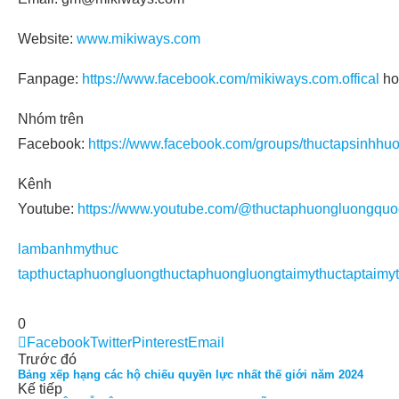
Website:
www.mikiways.com
Fanpage:
https://www.facebook.com/mikiways.com.offical
ho
Nhóm trên
Facebook:
https://www.facebook.com/groups/thuctapsinhhu
Kênh
Youtube:
https://www.youtube.com/@thuctaphuongluongquo
lambanh
my
thuc
tap
thuctaphuongluong
thuctaphuongluongtaimy
thuctaptaimy
0
Facebook
Twitter
Pinterest
Email
Trước đó
Bảng xếp hạng các hộ chiếu quyền lực nhất thế giới năm 2024
Kế tiếp