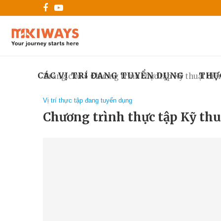
CÁC VỊ TRÍ ĐANG TUYỂN DỤNG
THỰ
Trang chủ
»
Chương trình thực tập Kỹ thuật điệ
Vị trí thực tập đang tuyển dụng
Chương trình thực tập Kỹ thu