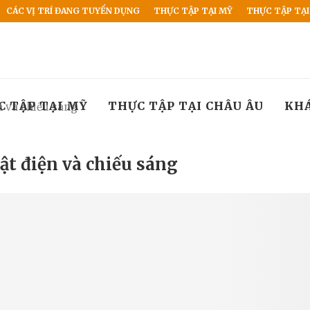
CÁC VỊ TRÍ ĐANG TUYỂN DỤNG
THỰC TẬP TẠI MỸ
THỰC TẬP TẠI
C TẬP TẠI MỸ
THỰC TẬP TẠI CHÂU ÂU
KH
n và chiếu sáng
ật điện và chiếu sáng