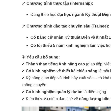
📌
Chương trình thực tập (Internship):
Đang theo học
đại học ngành Kỹ thuật Điện
📌
Chương trình đào tạo chuyên sâu (Trainee):
Có bằng cử nhân Kỹ thuật Điện
và
ít nhất
Có tối thiểu 5 năm kinh nghiệm làm việc
tro
🎯
Yêu cầu bổ sung:
✔
Thành thạo tiếng Anh nâng cao
(giao tiếp, viế
✔
Có kinh nghiệm về thiết kế chiếu sáng
là một 
✔ Kỹ năng giao tiếp và trình bày xuất sắc – có kh
không chuyên
✔
Có kinh nghiệm quản lý dự án
là điểm cộng
✔ Kiến thức và niềm đam mê về
năng lượng bền