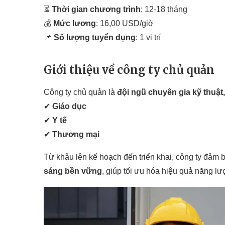
⏳
Thời gian chương trình
: 12-18 tháng
💰
Mức lương
: 16,00 USD/giờ
📌
Số lượng tuyển dụng
: 1 vị trí
Giới thiệu về công ty chủ quản
Công ty chủ quản là
đội ngũ chuyên gia kỹ thuật
✔
Giáo dục
✔
Y tế
✔
Thương mại
Từ khâu lên kế hoạch đến triển khai, công ty đảm 
sáng bền vững
, giúp tối ưu hóa hiệu quả năng lư