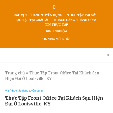
CÁC VỊ TRÍ ĐANG TUYỂN DỤNG
THỰC TẬP TẠI MỸ
THỰC TẬP TẠI CHÂU ÂU
KHÁCH HÀNG THÀNH CÔNG
TIN THỰC TẬP
KINH NGHIỆM
TIN VISA MỚI NHẤT
Trang chủ
»
Thực Tập Front Office Tại Khách Sạn
Hiện Đại Ở Louisville, KY
Vị trí thực tập đang tuyển dụng
Thực Tập Front Office Tại Khách Sạn Hiện
Đại Ở Louisville, KY