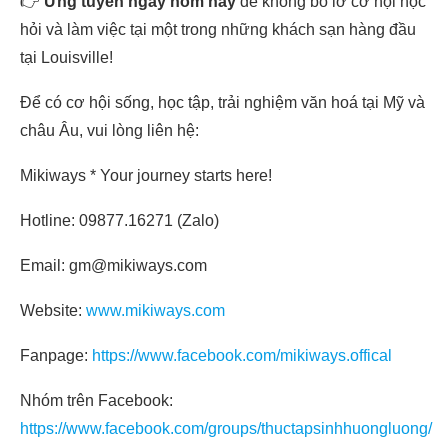
👉
Ứng tuyển ngay hôm nay
để không bỏ lỡ cơ hội học
hỏi và làm việc tại một trong những khách sạn hàng đầu
tại Louisville!
Để có cơ hội sống, học tập, trải nghiệm văn hoá tại Mỹ và
châu Âu, vui lòng liên hệ:
Mikiways * Your journey starts here!
Hotline: 09877.16271 (Zalo)
Email: gm@mikiways.com
Website:
www.mikiways.com
Fanpage:
https://www.facebook.com/mikiways.offical
Nhóm trên Facebook:
https://www.facebook.com/groups/thuctapsinhhuongluong/