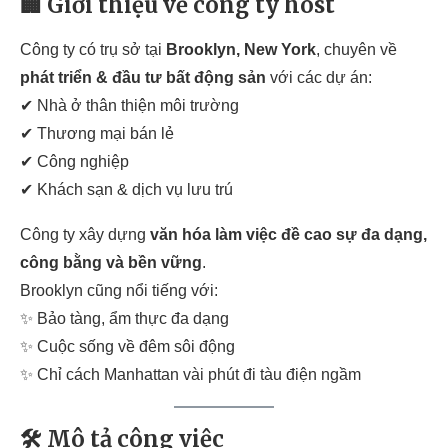
🏢 Giới thiệu về công ty host
Công ty có trụ sở tại
Brooklyn, New York
, chuyên về
phát triển & đầu tư bất động sản
với các dự án:
✔ Nhà ở thân thiện môi trường
✔ Thương mại bán lẻ
✔ Công nghiệp
✔ Khách sạn & dịch vụ lưu trú
Công ty xây dựng
văn hóa làm việc đề cao sự đa dạng,
công bằng và bền vững
.
Brooklyn cũng nổi tiếng với:
✨ Bảo tàng, ẩm thực đa dạng
✨ Cuộc sống về đêm sôi động
✨ Chỉ cách Manhattan vài phút đi tàu điện ngầm
🛠️ Mô tả công việc