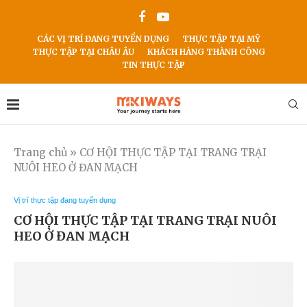
CÁC VỊ TRÍ ĐANG TUYỂN DỤNG
THỰC TẬP TẠI MỸ
THỰC TẬP TẠI CHÂU ÂU
KHÁCH HÀNG THÀNH CÔNG
TIN THỰC TẬP
Trang chủ
»
CƠ HỘI THỰC TẬP TẠI TRANG TRẠI
NUÔI HEO Ở ĐAN MẠCH
Vị trí thực tập đang tuyển dụng
CƠ HỘI THỰC TẬP TẠI TRANG TRẠI NUÔI
HEO Ở ĐAN MẠCH