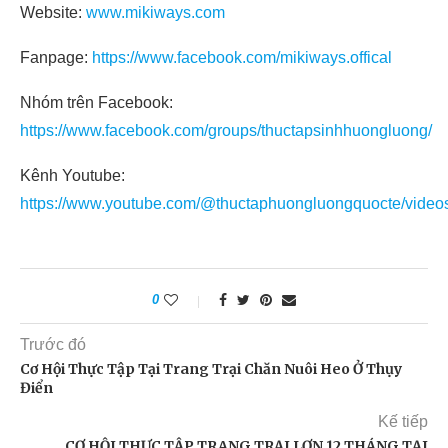
Website:
www.mikiways.com
Fanpage:
https://www.facebook.com/mikiways.offical
Nhóm trên Facebook:
https://www.facebook.com/groups/thuctapsinhhuongluong/
Kênh Youtube:
https://www.youtube.com/@thuctaphuongluongquocte/video
0
Trước đó
Cơ Hội Thực Tập Tại Trang Trại Chăn Nuôi Heo Ở Thụy
Điển
Kế tiếp
CƠ HỘI THỰC TẬP TRANG TRẠI LỢN 12 THÁNG TẠI