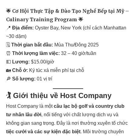
🌟 Cơ Hội Thực Tập & Đào Tạo Nghề Bếp tại Mỹ –
Culinary Training Program 🌟
📍
Địa điểm:
Oyster Bay, New York (chỉ cách Manhattan
~30 dặm)
🗓
Thời gian bắt đầu:
Mùa Thu/Đông 2025
⏰
Thời lượng làm việc:
32 – 40 giờ/tuần
💵
Lương:
$15.00/giờ
🏡
Chỗ ở:
Ký túc xá miễn phí tại chỗ
🔎
Số lượng:
01 vị trí
🏌️ Giới thiệu về Host Company
Host Company là một
câu lạc bộ golf và country club
tư nhân lâu đời
, nổi tiếng với chất lượng dịch vụ và
không gian sang trọng. Đây là nơi thường xuyên tổ chức
tiệc cưới và các sự kiện đặc biệt
. Môi trường chuyên