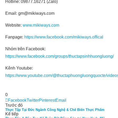
Hotline: 09877.16271 (Zalo)
Email: gm@mikiways.com
Website:
www.mikiways.com
Fanpage:
https://www.facebook.com/mikiways.offical
Nhóm trên Facebook:
https://www.facebook.com/groups/thuctapsinhhuongluong/
Kênh Youtube:
https://www.youtube.com/@thuctaphuongluongquocte/video
0
Facebook
Twitter
Pinterest
Email
Trước đó
Thực Tập Tại Đức Ngành Công Nghệ & Chế Biến Thực Phẩm
Kế tiếp