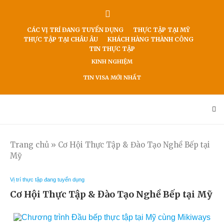
CÁC VỊ TRÍ ĐANG TUYỂN DỤNG
THỰC TẬP TẠI MỸ
THỰC TẬP TẠI CHÂU ÂU
KHÁCH HÀNG THÀNH CÔNG
TIN THỰC TẬP
KINH NGHIỆM
TIN VISA MỚI NHẤT
Trang chủ
»
Cơ Hội Thực Tập & Đào Tạo Nghề Bếp tại
Mỹ
Vị trí thực tập đang tuyển dụng
Cơ Hội Thực Tập & Đào Tạo Nghề Bếp tại Mỹ