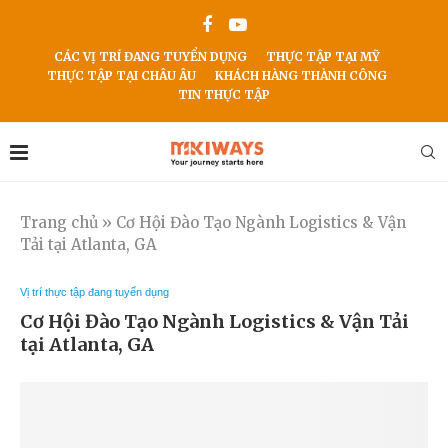
CÁC VỊ TRÍ ĐANG TUYỂN DỤNG
THỰC TẬP TẠI MỸ
THỰC TẬP TẠI CHÂU ÂU
KHÁCH HÀNG THÀNH CÔNG
TIN THỰC TẬP
Trang chủ
»
Cơ Hội Đào Tạo Ngành Logistics & Vận
Tải tại Atlanta, GA
Vị trí thực tập đang tuyển dụng
Cơ Hội Đào Tạo Ngành Logistics & Vận Tải
tại Atlanta, GA