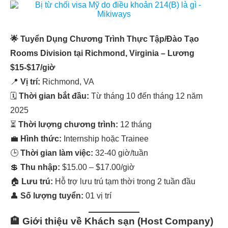
🌟 Tuyển Dụng Chương Trình Thực Tập/Đào Tạo
Rooms Division tại Richmond, Virginia – Lương
$15-$17/giờ
📍
Vị trí:
Richmond, VA
🗓
Thời gian bắt đầu:
Từ tháng 10 đến tháng 12 năm
2025
⏳
Thời lượng chương trình:
12 tháng
💼
Hình thức:
Internship hoặc Trainee
🕒
Thời gian làm việc:
32-40 giờ/tuần
💲
Thu nhập:
$15.00 – $17.00/giờ
🏠
Lưu trú:
Hỗ trợ lưu trú tạm thời trong 2 tuần đầu
👤
Số lượng tuyển:
01 vị trí
🏨
Giới thiệu về Khách sạn (Host Company)