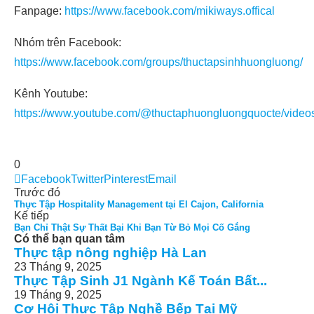
Fanpage:
https://www.facebook.com/mikiways.offical
Nhóm trên Facebook:
https://www.facebook.com/groups/thuctapsinhhuongluong/
Kênh Youtube:
https://www.youtube.com/@thuctaphuongluongquocte/video
0
Facebook
Twitter
Pinterest
Email
Trước đó
Thực Tập Hospitality Management tại El Cajon, California
Kế tiếp
Bạn Chỉ Thật Sự Thất Bại Khi Bạn Từ Bỏ Mọi Cố Gắng
Có thể bạn quan tâm
Thực tập nông nghiệp Hà Lan
23 Tháng 9, 2025
Thực Tập Sinh J1 Ngành Kế Toán Bất...
19 Tháng 9, 2025
Cơ Hội Thực Tập Nghề Bếp Tại Mỹ