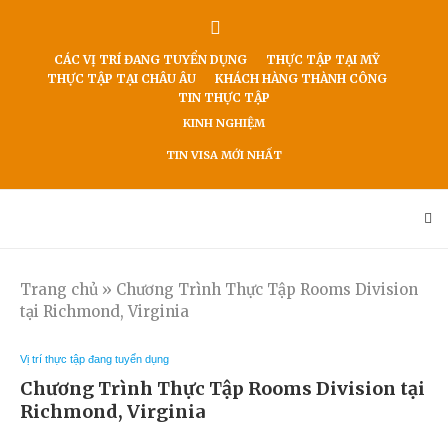
CÁC VỊ TRÍ ĐANG TUYỂN DỤNG
THỰC TẬP TẠI MỸ
THỰC TẬP TẠI CHÂU ÂU
KHÁCH HÀNG THÀNH CÔNG
TIN THỰC TẬP
KINH NGHIỆM
TIN VISA MỚI NHẤT
Trang chủ
»
Chương Trình Thực Tập Rooms Division
tại Richmond, Virginia
Vị trí thực tập đang tuyển dụng
Chương Trình Thực Tập Rooms Division tại
Richmond, Virginia