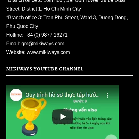
*Branch office 2: 16th floor, Sai Gon Tower, 29 Le Duan
Street, District 1, Ho Chi Minh City
*Branch office 3: Tran Phu Street, Ward 3, Duong Dong,
Phu Quoc City
Hotline:
+84 (0) 9877 16271
Email:
gm@mikiways.com
Website:
www.mikiways.com
MIKIWAYS YOUTUBE CHANNEL