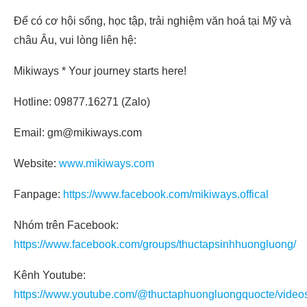
Để có cơ hội sống, học tập, trải nghiệm văn hoá tại Mỹ và
châu Âu, vui lòng liên hệ:
Mikiways * Your journey starts here!
Hotline: 09877.16271 (Zalo)
Email: gm@mikiways.com
Website:
www.mikiways.com
Fanpage:
https://www.facebook.com/mikiways.offical
Nhóm trên Facebook:
https://www.facebook.com/groups/thuctapsinhhuongluong/
Kênh Youtube:
https://www.youtube.com/@thuctaphuongluongquocte/video