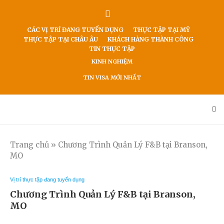
CÁC VỊ TRÍ ĐANG TUYỂN DỤNG
THỰC TẬP TẠI MỸ
THỰC TẬP TẠI CHÂU ÂU
KHÁCH HÀNG THÀNH CÔNG
TIN THỰC TẬP
KINH NGHIỆM
TIN VISA MỚI NHẤT
Trang chủ
»
Chương Trình Quản Lý F&B tại Branson,
MO
Vị trí thực tập đang tuyển dụng
Chương Trình Quản Lý F&B tại Branson,
MO