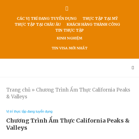
CÁC VỊ TRÍ ĐANG TUYỂN DỤNG
THỰC TẬP TẠI MỸ
THỰC TẬP TẠI CHÂU ÂU
KHÁCH HÀNG THÀNH CÔNG
TIN THỰC TẬP
KINH NGHIỆM
TIN VISA MỚI NHẤT
Trang chủ
»
Chương Trình Ẩm Thực California Peaks
& Valleys
Vị trí thực tập đang tuyển dụng
Chương Trình Ẩm Thực California Peaks &
Valleys