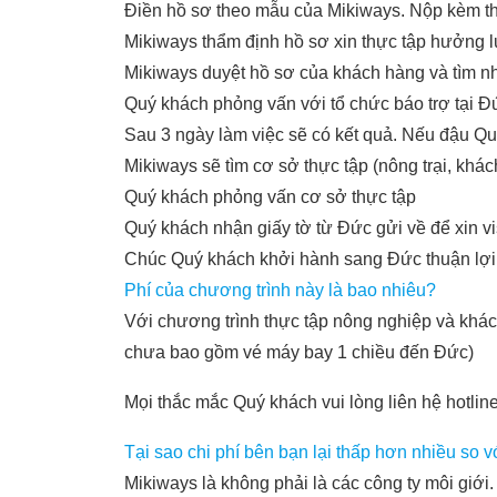
Điền hồ sơ theo mẫu của Mikiways. Nộp kèm thê
Mikiways thẩm định hồ sơ xin thực tập hưởng l
Mikiways duyệt hồ sơ của khách hàng và tìm nh
Quý khách phỏng vấn với tổ chức báo trợ tại Đ
Sau 3 ngày làm việc sẽ có kết quả. Nếu đậu Q
Mikiways sẽ tìm cơ sở thực tập (nông trại, khá
Quý khách phỏng vấn cơ sở thực tập
Quý khách nhận giấy tờ từ Đức gửi về để xin v
Chúc Quý khách khởi hành sang Đức thuận lợi
Phí của chương trình này là bao nhiêu?
Với chương trình thực tập nông nghiệp và khách 
chưa bao gồm vé máy bay 1 chiều đến Đức)
Mọi thắc mắc Quý khách vui lòng liên hệ hotli
Tại sao chi phí bên bạn lại thấp hơn nhiều so v
Mikiways là không phải là các công ty môi giới