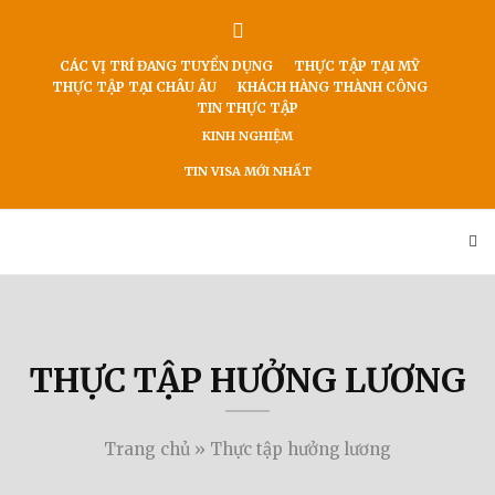
CÁC VỊ TRÍ ĐANG TUYỂN DỤNG
THỰC TẬP TẠI MỸ
THỰC TẬP TẠI CHÂU ÂU
KHÁCH HÀNG THÀNH CÔNG
TIN THỰC TẬP
KINH NGHIỆM
TIN VISA MỚI NHẤT
THỰC TẬP HƯỞNG LƯƠNG
Trang chủ
»
Thực tập hưởng lương