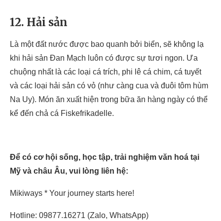
12. Hải sản
Là một đất nước được bao quanh bởi biển, sẽ không lạ
khi hải sản Đan Mạch luôn có được sự tươi ngon. Ưa
chuộng nhất là các loại cá trích, phi lê cá chim, cá tuyết
và các loại hải sản có vỏ (như càng cua và đuôi tôm hùm
Na Uy). Món ăn xuất hiện trong bữa ăn hàng ngày có thể
kể đến chả cá Fiskefrikadelle.
Để có cơ hội sống, học tập, trải nghiệm văn hoá tại
Mỹ và châu Âu, vui lòng liên hệ:
Mikiways * Your journey starts here!
Hotline: 09877.16271 (Zalo, WhatsApp)