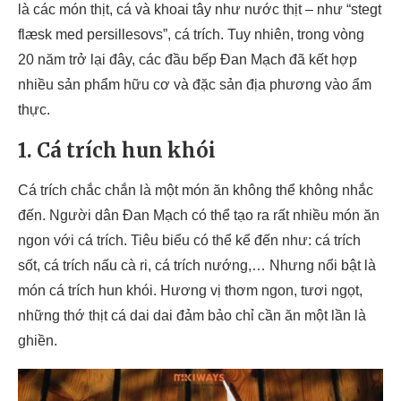
là các món thịt, cá và khoai tây như nước thịt – như “stegt
flæsk med persillesovs”, cá trích. Tuy nhiên, trong vòng
20 năm trở lại đây, các đầu bếp Đan Mạch đã kết hợp
nhiều sản phẩm hữu cơ và đặc sản địa phương vào ẩm
thực.
1. Cá trích hun khói
Cá trích chắc chắn là một món ăn không thể không nhắc
đến. Người dân Đan Mạch có thể tạo ra rất nhiều món ăn
ngon với cá trích. Tiêu biểu có thể kể đến như: cá trích
sốt, cá trích nấu cà ri, cá trích nướng,… Nhưng nổi bật là
món cá trích hun khói. Hương vị thơm ngon, tươi ngọt,
những thớ thịt cá dai dai đảm bảo chỉ cần ăn một lần là
ghiền.