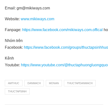
Email: gm@mikiways.com
Website:
www.mikiways.com
Fanpage:
https://www.facebook.com/mikiways.com.offical
ho
Nhóm trên
Facebook:
https://www.facebook.com/groups/thuctapsinhhu
Kênh
Youtube:
https://www.youtube.com/@thuctaphuongluongquo
AMTHUC
DANMACH
MONAN
THUCTAPDANMACH
THUCTAPSINH