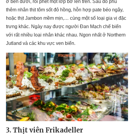
ở bên dưới, rồi phết một lớp bơ lên trên. Sau đó phủ
thêm nhân thịt tôm sốt đỏ hồng, hỗn hợp pate béo ngậy,
hoặc thịt Jambon mềm mịn,… cùng một số loại gia vị đặc
trưng khác. Ngày nay được người Đan Mạch chế biến
với rất nhiều loại nhân khác nhau. Ngon nhất ở Northern
Jutland và các khu vực ven biển.
3. Thịt viên Frikadeller