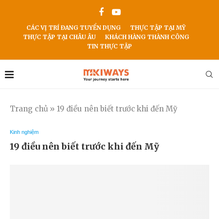
CÁC VỊ TRÍ ĐANG TUYỂN DỤNG
THỰC TẬP TẠI MỸ
THỰC TẬP TẠI CHÂU ÂU
KHÁCH HÀNG THÀNH CÔNG
TIN THỰC TẬP
Trang chủ
»
19 điều nên biết trước khi đến Mỹ
Kinh nghiệm
19 điều nên biết trước khi đến Mỹ