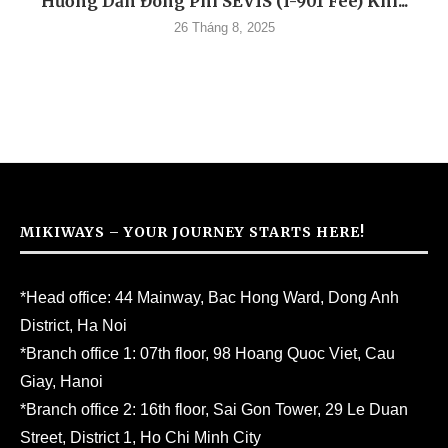
Hướng Dẫn Đóng Phí SEVIS (I-901 Fee) Khi...
26 Tháng 8, 2025
MIKIWAYS – YOUR JOURNEY STARTS HERE!
*Head office: 44 Mainway, Bac Hong Ward, Dong Anh
District, Ha Noi
*Branch office 1: 07th floor, 98 Hoang Quoc Viet, Cau
Giay, Hanoi
*Branch office 2: 16th floor, Sai Gon Tower, 29 Le Duan
Street, District 1, Ho Chi Minh City