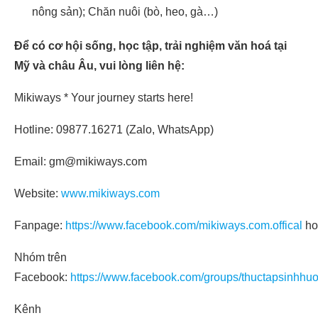
nông sản); Chăn nuôi (bò, heo, gà…)
Để có cơ hội sống, học tập, trải nghiệm văn hoá tại
Mỹ và châu Âu, vui lòng liên hệ:
Mikiways * Your journey starts here!
Hotline: 09877.16271 (Zalo, WhatsApp)
Email: gm@mikiways.com
Website:
www.mikiways.com
Fanpage:
https://www.facebook.com/mikiways.com.offical
ho
Nhóm trên
Facebook:
https://www.facebook.com/groups/thuctapsinhhu
Kênh