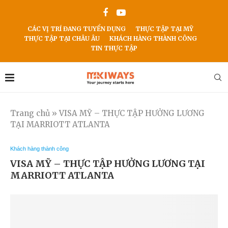
CÁC VỊ TRÍ ĐANG TUYỂN DỤNG
THỰC TẬP TẠI MỸ
THỰC TẬP TẠI CHÂU ÂU
KHÁCH HÀNG THÀNH CÔNG
TIN THỰC TẬP
Trang chủ
»
VISA MỸ – THỰC TẬP HƯỞNG LƯƠNG
TẠI MARRIOTT ATLANTA
Khách hàng thành công
VISA MỸ – THỰC TẬP HƯỞNG LƯƠNG TẠI
MARRIOTT ATLANTA