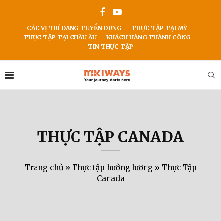
CÁC VỊ TRÍ ĐANG TUYỂN DỤNG
THỰC TẬP TẠI MỸ
THỰC TẬP TẠI CHÂU ÂU
KHÁCH HÀNG THÀNH CÔNG
TIN THỰC TẬP
THỰC TẬP CANADA
Trang chủ
»
Thực tập hưởng lương
»
Thực Tập
Canada