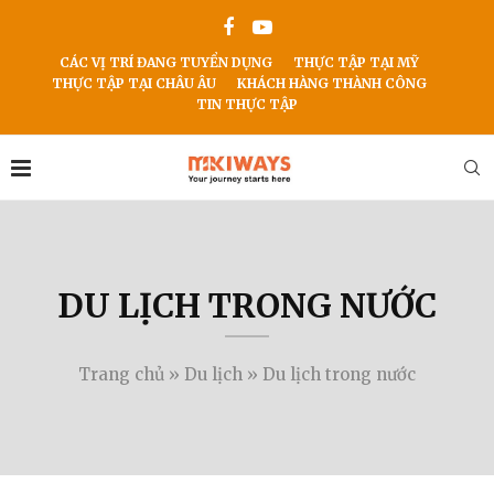
CÁC VỊ TRÍ ĐANG TUYỂN DỤNG
THỰC TẬP TẠI MỸ
THỰC TẬP TẠI CHÂU ÂU
KHÁCH HÀNG THÀNH CÔNG
TIN THỰC TẬP
DU LỊCH TRONG NƯỚC
Trang chủ
»
Du lịch
»
Du lịch trong nước