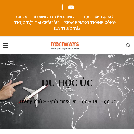
CÁC VỊ TRÍ ĐANG TUYỂN DỤNG
THỰC TẬP TẠI MỸ
THỰC TẬP TẠI CHÂU ÂU
KHÁCH HÀNG THÀNH CÔNG
TIN THỰC TẬP
DU HỌC ÚC
Trang chủ
»
Định cư & Du Học
»
Du Học Úc