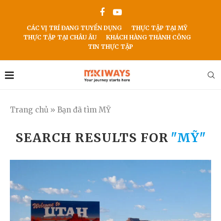
CÁC VỊ TRÍ ĐANG TUYỂN DỤNG
THỰC TẬP TẠI MỸ
THỰC TẬP TẠI CHÂU ÂU
KHÁCH HÀNG THÀNH CÔNG
TIN THỰC TẬP
Trang chủ
»
Bạn đã tìm MỸ
SEARCH RESULTS FOR
"MỸ"